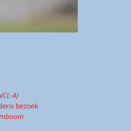
NCL-A)
jdens bezoek
tamboom