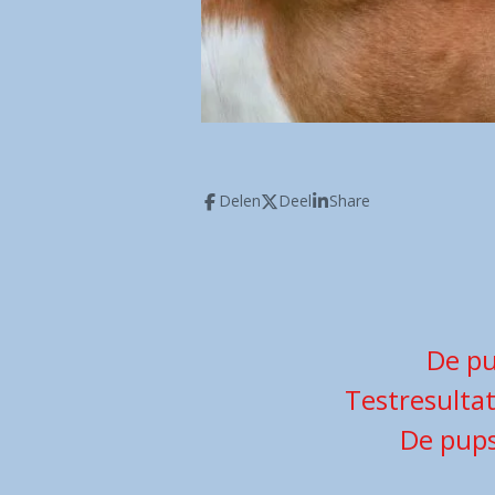
Delen
Deel
Share
De pu
Testresulta
De pups