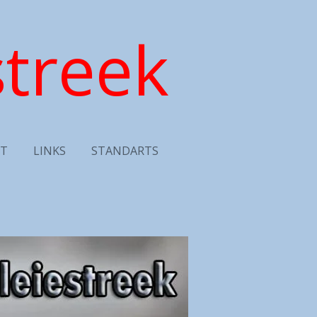
treek
T
LINKS
STANDARTS