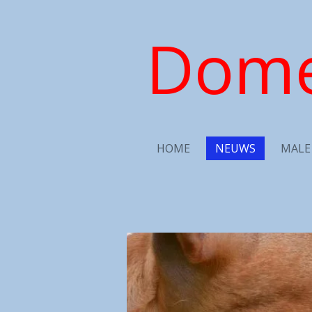
Ga
Dome
direct
naar
de
hoofdinhoud
HOME
NEUWS
MALE